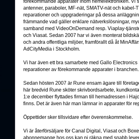
förekommande apparater inom hemelektroniken. Vi säl
antenner, paraboler, MF-nät, SMATV-nät och kabel-TV.
reparationer och uppgraderingar på dessa anläggninga
främmande vad gäller enklare nätverkslösningar, myck
samband med VideoOnDemand resp. Viaplay-tjänste
och Viasat. Sedan 2007 har vi även monterat bildskärm
och andra offentliga miljöer, framförallt då åt MinAff
AdCityMedia i Stockholm.
Vi har även ett bra samarbete med Gallo Electronics
reparationer av förekommande apparater i branchen.
Sedan hösten 2007 är Rune ensam ägare till företage
här bredvid Rune sköter skrivbordsarbete, kundkonta
1:e december flyttades firman till hemadressen i Haj
finns. Det är även här man lämnar in apparater för re
Öppettider sker tillsvidare efter överenskommelse.
Vi är återförsäljare för Canal Digital, Viasat och Boxe
abonnemange hos oss kan ni räkna med snabb lever